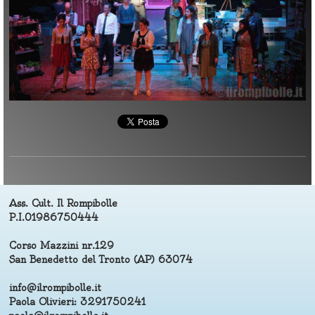
I nostri Musical
▼
Rompiwebtv
Immagini
▼
Ass. Cult. Il Rompibolle
P.I.01986750444
Corso Mazzini nr.129
San Benedetto del Tronto (AP) 63074
​info@ilrompibolle.it
Paola Olivieri: 3291750241